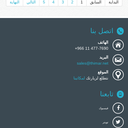
البداية
السابق
1
2
3
4
5
التالي
النهاية
اتصل بنا
الهاتف
477-7690 11 966+
البريد
sales@thimar.net
الموقع
نتطلع لزيارتك
لمكاتبنا
تابعنا
فيسبوك
تويتر