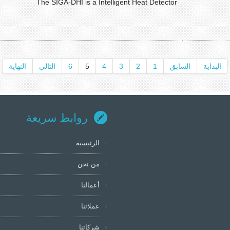
The SIGA-DHI is a Intelligent Heat Detector
البداية
السابق
1
2
3
4
5
6
التالي
النهاية
روابط سريعة
الرئيسية
من نحن
أعمالنا
عملائنا
شركائنا