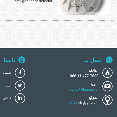
intelligent heat detector
اتصل بنا
تابعنا
الهاتف
فيسبوك
477-7690 11 966+
البريد
تويتر
sales@thimar.net
الموقع
لينكدان
نتطلع لزيارتك
لمكاتبنا