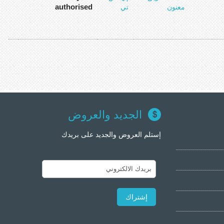
authorised
معنون
تي
الجديد والعروض
إستلم العروض والجديد على بريدك