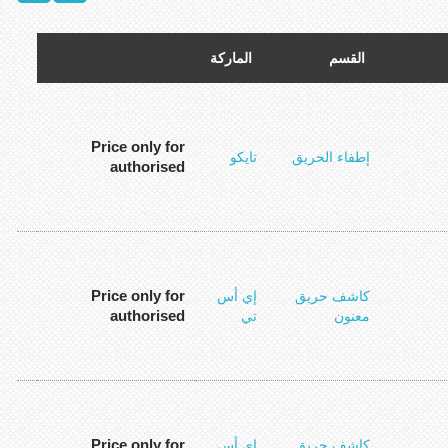
القسم
الماركة
Price only for
إطفاء الحريق
تايكو
authorised
Price only for
كاشف حريق
إي أس
authorised
معنون
تي
Price only for
كاشف حريق
إي أس