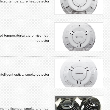
t fixed temperature heat detector
ixed temperature/rate-of-rise heat
detector
intelligent optical smoke detector
gent multisensor, smoke and heat