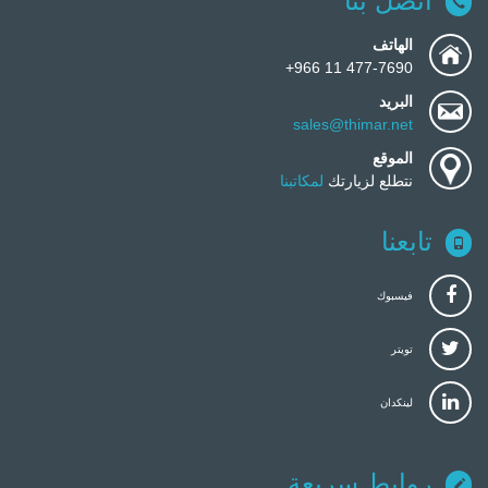
اتصل بنا
الهاتف
477-7690 11 966+
البريد
sales@thimar.net
الموقع
نتطلع لزيارتك
لمكاتبنا
تابعنا
فيسبوك
تويتر
لينكدان
روابط سريعة