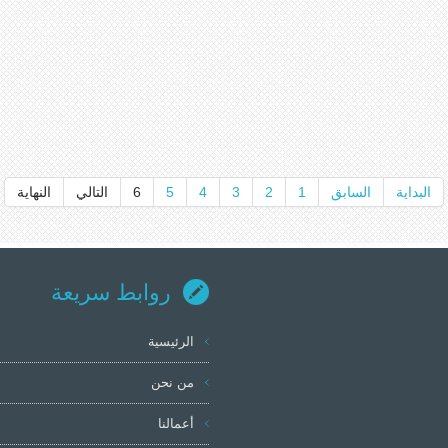
البداية
السابق
1
2
3
4
5
6
التالي
النهاية
روابط سريعة
الرئيسية
من نحن
أعمالنا