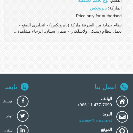
القسم:
لوح تحكم لاسلكية
الماركة:
بايرونكس
Price only for authorised
نظام حماية من السرقة ماركة (بايرونكس) - انجليزي الصنع -
يعمل بنظام (سلكى ولاسلكى) - ضمان سنتان. الرجاء مشاهدة...
اتصل بنا
تابعنا
الهاتف
فيسبوك
477-7690 11 966+
البريد
تويتر
sales@thimar.net
الموقع
لينكدان