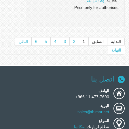
الماركة:
إي أس تي
Price only for authorised
.
البداية
السابق
1
2
3
4
5
6
التالي
النهاية
اتصل بنا
الهاتف
477-7690 11 966+
البريد
sales@thimar.net
الموقع
نتطلع لزيارتك
لمكاتبنا