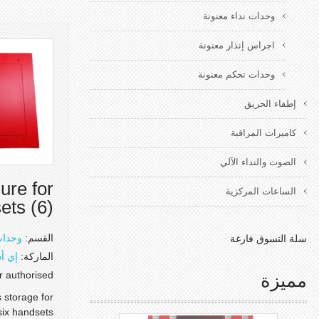
وحدات نداء معنونة
اجراس إنذار معنونة
وحدات تحكم معنونة
إطفاء الحريق
كاميرات المراقبة
الصوت والنداء الآلي
ure for
الساعات المركزية
ets (6)
القسم:
وحدات
سلة التسوق فارغة
الماركة:
إي أ
or authorised
مميزة
 storage for
six handsets