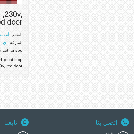
 ,230v,
ed door
القسم:
أنظمة 
الماركة:
إي أ
or authorised
4-point loop
30v, red door
اتصل بنا
تابعنا