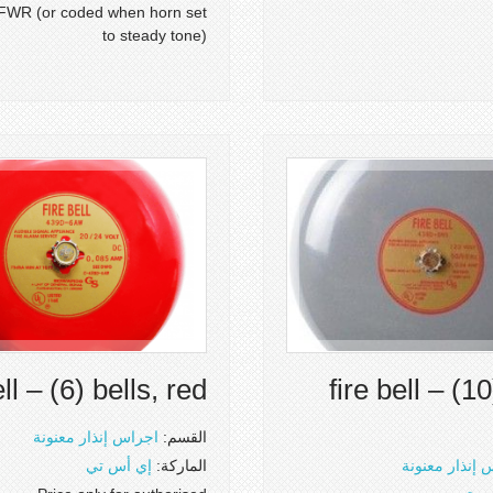
FWR (or coded when horn set
to steady tone)
ell – (6) bells, red
fire bell – (10
القسم:
اجراس إنذار معنونة
 إنذار معنونة
الماركة:
إي أس تي