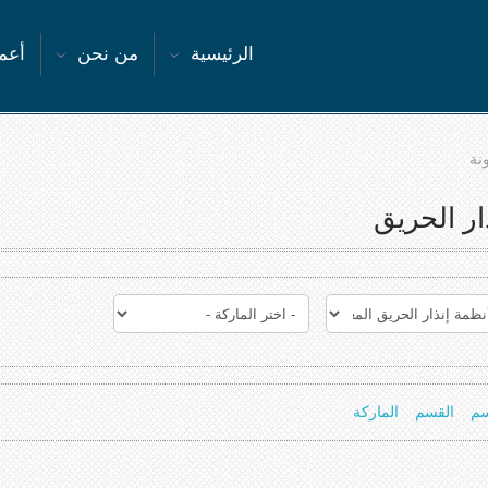
الرئيسية
من نحن
أعما
نة
ار الحريق
سم
القسم
الماركة