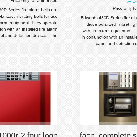
س تي
Price only for authorised
Price only f
0D Series fire alarm bells are
larized, vibrating bells for use
Edwards 430D Series fire ala
 alarm equipment. They operate
diode polarized, vibrating 
ion with an installed fire alarm
with fire alarm equipment. 
el and detection devices. The...
in conjunction with an install
panel and detection de
1000r-2 four loop
facp, complete 