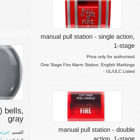
manual pull station - single action,
1-stage
Price only for authorised
One Stage Fire Alarm Station, English Markings
- UL/ULC Listed
) bells,
gray
manual pull station - double
القسم:
اجراس
action, 1-stage