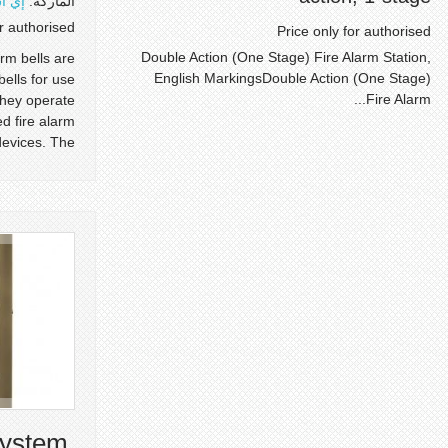
الماركة:
إي أ
or authorised
Price only for authorised
Double Action (One Stage) Fire Alarm Station,
rm bells are
English MarkingsDouble Action (One Stage)
bells for use
Fire Alarm...
They operate
ed fire alarm
vices. The...
system,