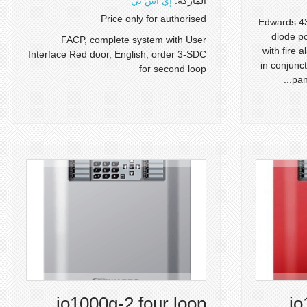
الماركة:
إي أس تي
Price only for authorised
Edwards 43
diode po
FACP, complete system with User
with fire
Interface Red door, English, order 3-SDC
in conjunct
for second loop
pan
io1000g-2 four loop
io