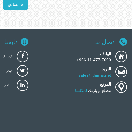
« السابق
اتصل بنا
تابعنا
الهاتف
فيسبوك
477-7690 11 966+
البريد
تويتر
sales@thimar.net
الموقع
لينكدان
نتطلع لزيارتك
لمكاتبنا