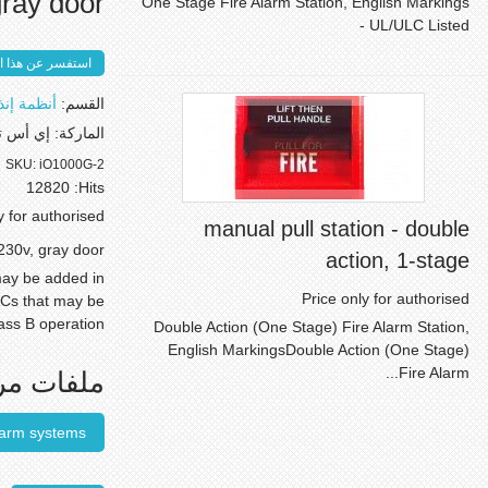
gray door
One Stage Fire Alarm Station, English Markings
- UL/ULC Listed
استفسر عن هذا ال
القسم:
أنظمة إنذ
الماركة:
إي أس ت
SKU:
iO1000G-2
12820
Hits:
y for authorised
manual pull station - double
230v, gray door
action, 1-stage
may be added in
Price only for authorised
ACs that may be
lass B operation
Double Action (One Stage) Fire Alarm Station,
English MarkingsDouble Action (One Stage)
Fire Alarm...
ملفات مر
 alarm systems