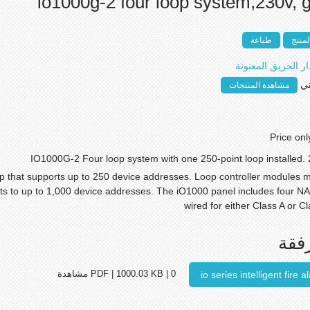
io1000g-2 four loop system,230v, 
منتج
طباعة
ار الحريق المعنونة
ي
مشاهدة المنتجات
Price onl
IO1000G-2 Four loop system with one 250-point loop installed. 
oop that supports up to 250 device addresses. Loop controller modules 
nts to up to 1,000 device addresses. The iO1000 panel includes four N
wired for either Class A or C
فقة
io series intelligent fire
PDF | 1000.03 KB | 0 مشاهدة