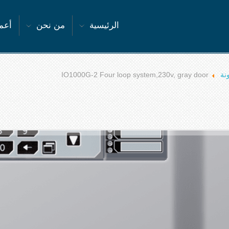
الرئيسية
من نحن
أعما
نة
IO1000G-2 Four loop system,230v, gray door