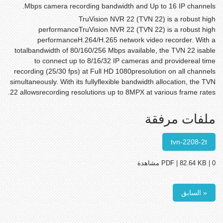
Mbps camera recording bandwidth and Up to 16 IP channels.
TruVision NVR 22 (TVN 22) is a robust high
performanceTruVision NVR 22 (TVN 22) is a robust high
performanceH.264/H.265 network video recorder. With a
totalbandwidth of 80/160/256 Mbps available, the TVN 22 isable
to connect up to 8/16/32 IP cameras and providereal time
recording (25/30 fps) at Full HD 1080presolution on all channels
simultaneously. With its fullyflexible bandwidth allocation, the TVN
22 allowsrecording resolutions up to 8MPX at various frame rates.
ملفات مرفقة
tvn-2208-2t
PDF | 82.64 KB | 0 مشاهدة
« السابق