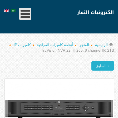
الرئيسية
المتجر
أنظمة كاميرات المراقبة
كاميرات IP
TruVision NVR 22, H.265, 8 channel IP, 2TB
« السابق