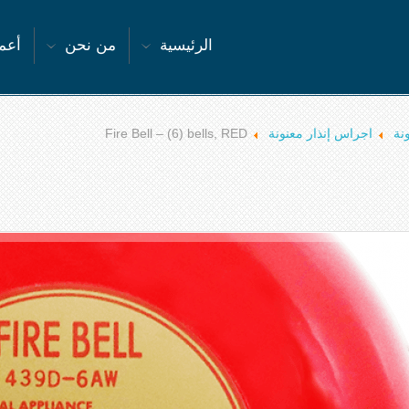
الرئيسية
من نحن
أعما
نة
اجراس إنذار معنونة
Fire Bell – (6) bells, RED