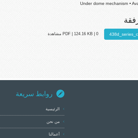
فقة
438d_series_
PDF | 124.16 KB | 0 مشاهدة
روابط سريعة
الرئيسية
من نحن
أعمالنا