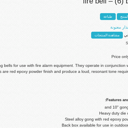
fire bell – (6) 
منتج
طباعة
ار معنونة
ي
مشاهدة المنتجات
S
Price onl
g bells for use with fire alarm equipment. They operate in conjunction w
gs are red epoxy powder finish and produce a loud, resonant tone requir
Features and
Back box available for use in outdoor