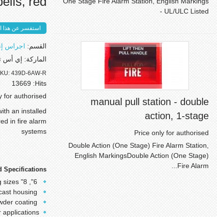
bells, red
One Stage Fire Alarm Station, English Markings
- UL/ULC Listed
استفسر عن هذا ال
القسم:
اجراس إنذ
الماركة:
إي أس ت
KU:
439D-6AW-R
13669
Hits:
y for authorised
manual pull station - double
ith an installed
action, 1-stage
ed in fire alarm
systems
Price only for authorised
Double Action (One Stage) Fire Alarm Station,
English MarkingsDouble Action (One Stage)
Fire Alarm...
 Specifications:
6", 8" and 10" gong sizes
Heavy duty die cast housing
Steel alloy gong with red epoxy powder coating
 applications