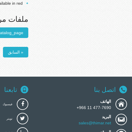
Under dome mechanism • Available in red
ملفات مر
catalog_page
« السابق
اتصل بنا
تابعنا
الهاتف
فيسبوك
477-7690 11 966+
البريد
تويتر
sales@thimar.net