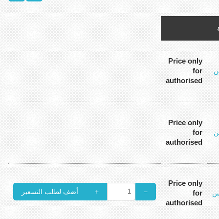
Price only
for
ن
authorised
Price only
for
ن
authorised
Price only
+
−
for
س
authorised