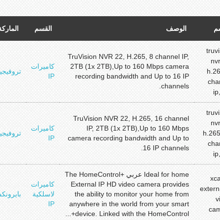
م
الوصف
القسم
الماركة
truv
TruVision NVR 22, H.265, 8 channel IP,
nvr
2TB (1x 2TB),Up to 160 Mbps camera
كاميرات
h.26
تروفيجي
IP
recording bandwidth and Up to 16 IP
cha
channels.
ip
truv
TruVision NVR 22, H.265, 16 channel
nvr
IP, 2TB (1x 2TB),Up to 160 Mbps
كاميرات
h.265
تروفيجي
IP
camera recording bandwidth and Up to
cha
16 IP channels.
ip
Ideal for home عربي The HomeControl+
xc
External IP HD video camera provides
كاميرات
extern
the ability to monitor your home from
لاسلكية
بايرونك
v
IP
anywhere in the world from your smart
ca
device. Linked with the HomeControl+...