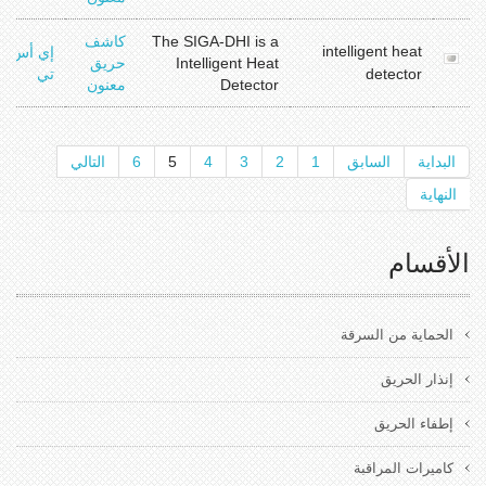
The SIGA-DHI is a
كاشف
intelligent heat
إي أس
Intelligent Heat
حريق
detector
تي
Detector
معنون
البداية
السابق
1
2
3
4
5
6
التالي
النهاية
الأقسام
الحماية من السرقة
إنذار الحريق
إطفاء الحريق
كاميرات المراقبة