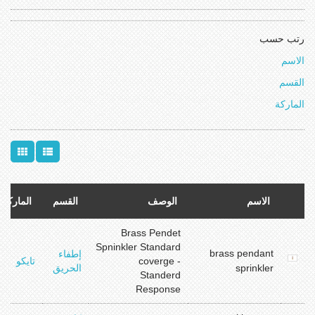
رتب حسب
الاسم
القسم
الماركة
الاسم
الوصف
القسم
الماركة
Brass Pendet
Spninkler Standard
brass pendant
إطفاء
coverge -
تايكو
sprinkler
الحريق
Standerd
Response