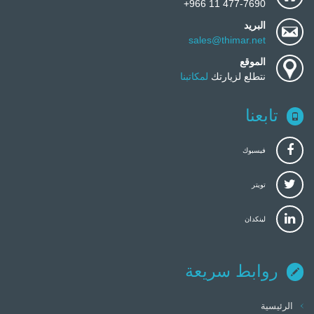
477-7690 11 966+
البريد
sales@thimar.net
الموقع
نتطلع لزيارتك
لمكاتبنا
تابعنا
فيسبوك
تويتر
لينكدان
روابط سريعة
الرئيسية