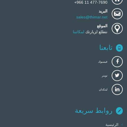
477-7690 11 966+
البريد
sales@thimar.net
الموقع
نتطلع لزيارتك
لمكاتبنا
تابعنا
فيسبوك
تويتر
لينكدان
روابط سريعة
الرئيسية