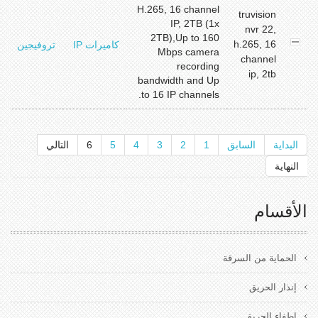
H.265, 16 channel
truvision
IP, 2TB (1x
nvr 22,
y
2TB),Up to 160
r
h.265, 16
كاميرات IP
تروفيجين
Mbps camera
d
channel
recording
ip, 2tb
bandwidth and Up
to 16 IP channels.
البداية
السابق
1
2
3
4
5
6
التالي
النهاية
الأقسام
الحماية من السرقة
إنذار الحريق
إطفاء الحريق