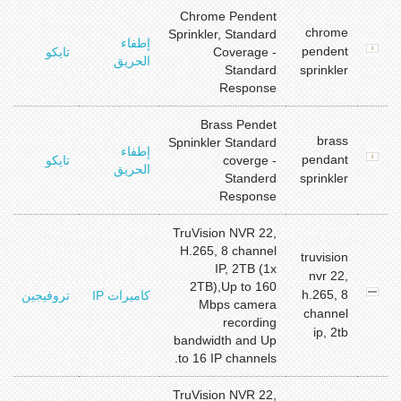
Chrome Pendent
chrome
y
Sprinkler, Standard
إطفاء
r
pendent
Coverage -
تايكو
الحريق
d
Standard
sprinkler
Response
Brass Pendet
brass
y
Spninkler Standard
إطفاء
r
pendant
coverge -
تايكو
الحريق
d
Standerd
sprinkler
Response
TruVision NVR 22,
H.265, 8 channel
truvision
IP, 2TB (1x
nvr 22,
y
2TB),Up to 160
r
h.265, 8
كاميرات IP
تروفيجين
Mbps camera
d
channel
recording
ip, 2tb
bandwidth and Up
to 16 IP channels.
TruVision NVR 22,