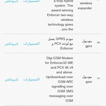
r
a truly hybrid
اكسسوارات
بايرونكس
wireless
d
system. The
expander
award-winning
Enforcer two-way
wireless
technology gives
you the...
y
مودم GPRS يعمل
موديول
r
مع لوحة PCX و
اكسسوارات
بايرونكس
gprs
d
Enforcer
Digi GSM Modem
for Enforcer32-WE
and PCX 46 v9
and above.
y
موديول
Up/download over
r
اكسسوارات
بايرونكس
GSM ARC
gsm
d
signalling over
GSM SMS
messaging over
GSM