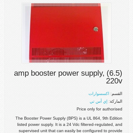
(6.5) amp booster power supply,
220v
القسم:
اكسسوارات
الماركة:
إي أس تي
Price only for authorised
The Booster Power Supply (BPS) is a UL 864, 9th Edition
listed power supply. It is a 24 Vdc filtered-regulated, and
supervised unit that can easily be configured to provide