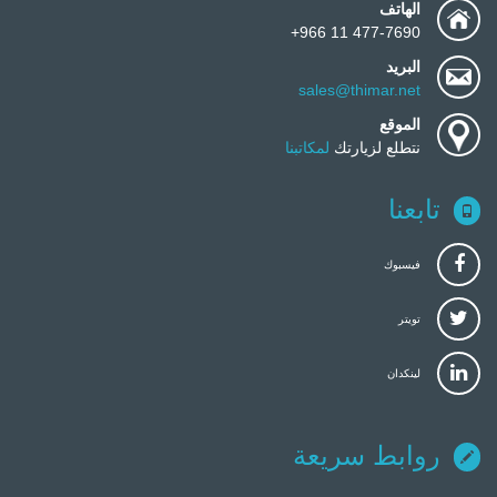
الهاتف
477-7690 11 966+
البريد
sales@thimar.net
الموقع
نتطلع لزيارتك
لمكاتبنا
تابعنا
فيسبوك
تويتر
لينكدان
روابط سريعة