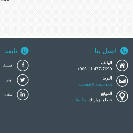
اتصل بنا
تابعنا
الهاتف
فيسبوك
477-7690 11 966+
البريد
تويتر
sales@thimar.net
الموقع
لينكدان
نتطلع لزيارتك
لمكاتبنا