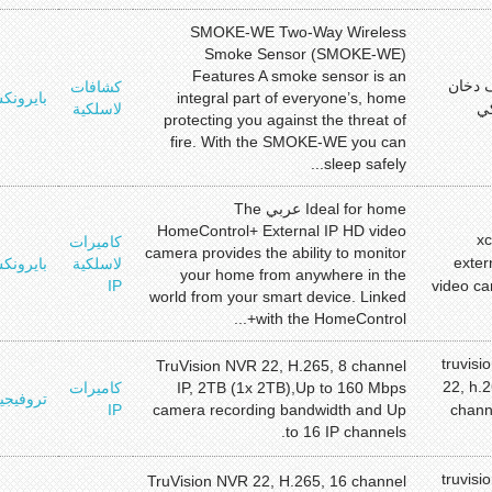
SMOKE-WE Two-Way Wireless
Smoke Sensor (SMOKE-WE)
Features A smoke sensor is an
 دخان
كشافات
integral part of everyone’s, home
بايرونك
ي
لاسلكية
protecting you against the threat of
fire. With the SMOKE-WE you can
sleep safely...
Ideal for home عربي The
HomeControl+ External IP HD video
x
كاميرات
camera provides the ability to monitor
exter
لاسلكية
بايرونك
your home from anywhere in the
IP
video c
world from your smart device. Linked
with the HomeControl+...
truvisi
TruVision NVR 22, H.265, 8 channel
22, h.2
IP, 2TB (1x 2TB),Up to 160 Mbps
كاميرات
تروفيجي
IP
camera recording bandwidth and Up
channe
to 16 IP channels.
truvisi
TruVision NVR 22, H.265, 16 channel