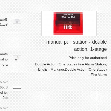
كاشف
لاسلك
manual pull station - double
action, 1-stage
cam/s
Price only for authorised
nal ip
Double Action (One Stage) Fire Alarm Station,
amera
English MarkingsDouble Action (One Stage)
Fire Alarm...
on nvr
65, 8
l ip,
2tb
on nvr