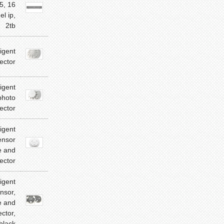
5, 16
l ip,
2tb
ligent
ector
ligent
photo
ector
ligent
ensor
 and
ector
ligent
nsor,
 and
ctor,
black