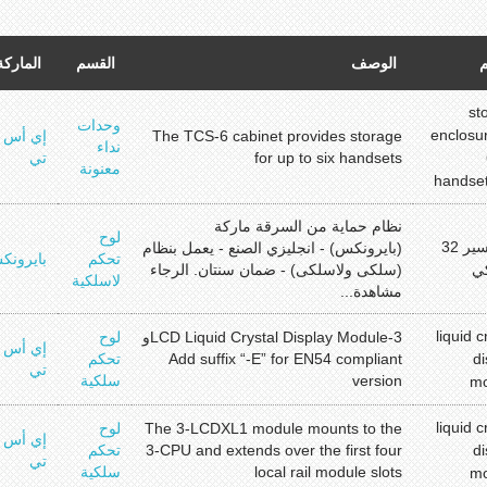
م
الوصف
القسم
الماركة
st
وحدات
enclosur
The TCS-6 cabinet provides storage
إي أس
نداء
for up to six handsets
تي
معنونة
handset
نظام حماية من السرقة ماركة
لوح
انفورسير 32
(بايرونكس) - انجليزي الصنع - يعمل بنظام
تحكم
بايرونك
ي
(سلكى ولاسلكى) - ضمان سنتان. الرجاء
لاسلكية
مشاهدة...
liquid c
3-LCD Liquid Crystal Display Moduleو
لوح
إي أس
di
Add suffix “-E” for EN54 compliant
تحكم
تي
version
سلكية
mo
liquid c
The 3-LCDXL1 module mounts to the
لوح
إي أس
di
3-CPU and extends over the first four
تحكم
تي
local rail module slots
سلكية
mo