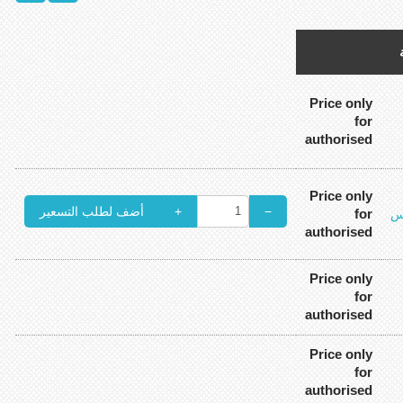
Price only
for
authorised
Price only
+
−
for
س
authorised
Price only
for
authorised
Price only
for
authorised