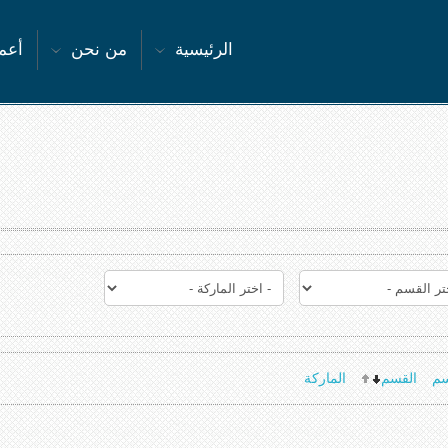
الرئيسية
من نحن
أعما
سم
القسم
الماركة