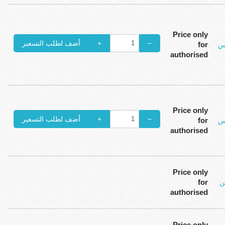
Price only
+
−
for
س
authorised
Price only
+
−
for
س
authorised
Price only
for
ن
authorised
Price only