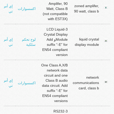
Amplifer, 90
zoned amplifer,
إي أس
Watt, Class B
اكسسوارات
90 watt, class b
تي
(not compatible
with EST3X)
3-LCD Liquid
Crystal Display
liquid crystal
Moduleو Add
لوح تحكم
إي أس
display module
suffix “-E” for
سلكية
تي
EN54 compliant
version
One Class A,X/B
network data
circuit and one
network
Class B audio
إي أس
communications
اكسسوارات
data circuit. Add
تي
card, class b
suffix “-E” for
EN54 compliant
versions
3-RS232