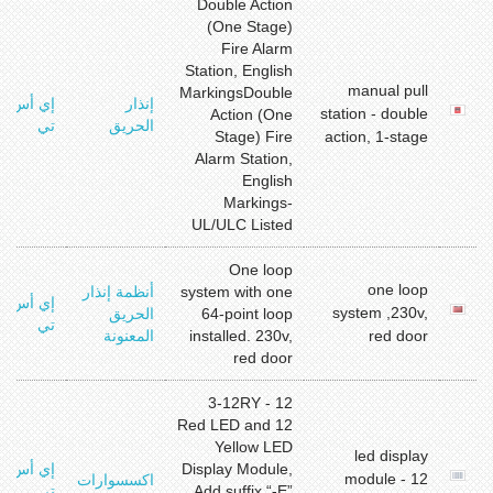
Double Action
(One Stage)
Fire Alarm
Station, English
manual pull
MarkingsDouble
إنذار
إي أس
station - double
Action (One
الحريق
تي
Stage) Fire
action, 1-stage
Alarm Station,
English
Markings-
UL/ULC Listed
One loop
one loop
system with one
أنظمة إنذار
إي أس
system ,230v,
64-point loop
الحريق
تي
red door
installed. 230v,
المعنونة
red door
3-12RY - 12
Red LED and 12
Yellow LED
led display
Display Module,
إي أس
module - 12
اكسسوارات
Add suffix “-E”
تي