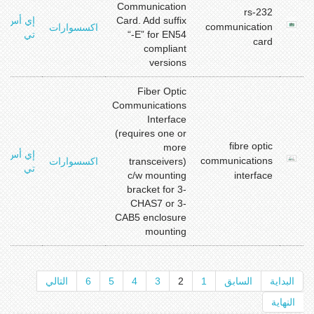
Communication
rs-232
Card. Add suffix
إي أس
communication
اكسسوارات
“-E” for EN54
تي
card
compliant
versions
Fiber Optic
Communications
Interface
(requires one or
fibre optic
more
إي أس
communications
transceivers)
اكسسوارات
تي
c/w mounting
interface
bracket for 3-
CHAS7 or 3-
CAB5 enclosure
mounting
البداية
السابق
1
2
3
4
5
6
التالي
النهاية